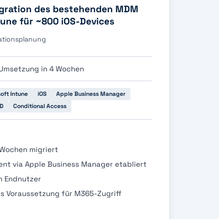
igration des bestehenden MDM
tune für ~800 iOS-Devices
rationsplanung
 Umsetzung in 4 Wochen
oft Intune
iOS
Apple Business Manager
ID
Conditional Access
 Wochen migriert
nt via Apple Business Manager etabliert
h Endnutzer
ls Voraussetzung für M365-Zugriff