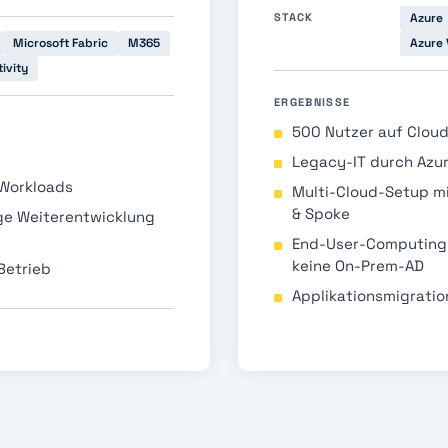
STACK
Azure
Microsoft Fabric
M365
Azure 
ivity
ERGEBNISSE
500 Nutzer auf Cloud
Legacy-IT durch Azur
 Workloads
Multi-Cloud-Setup mi
& Spoke
ge Weiterentwicklung
End-User-Computing ü
keine On-Prem-AD
Betrieb
Applikationsmigratio