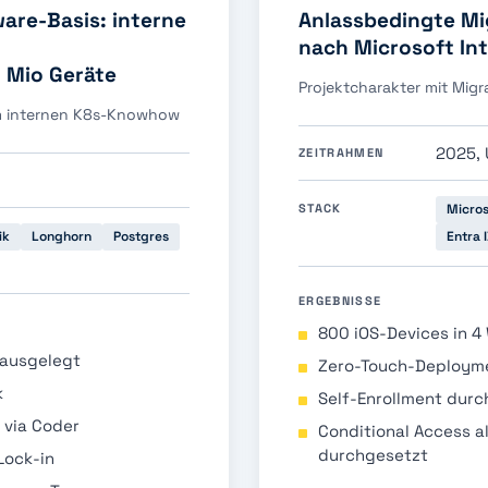
are-Basis: interne
Anlassbedingte M
nach Microsoft In
 Mio Geräte
Projektcharakter mit Mig
m internen K8s-Knowhow
2025,
ZEITRAHMEN
STACK
Micros
ik
Longhorn
Postgres
Entra 
ERGEBNISSE
800 iOS-Devices in 4
 ausgelegt
Zero-Touch-Deployme
k
Self-Enrollment durc
 via Coder
Conditional Access a
durchgesetzt
Lock-in