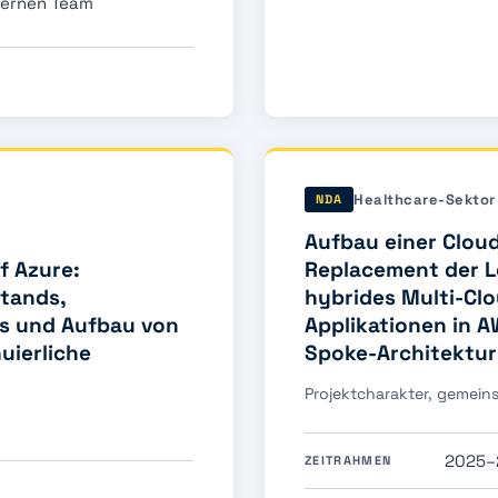
ternen Team
Healthcare-Sektor
NDA
Aufbau einer Cloud
f Azure:
Replacement der L
tands,
hybrides Multi-Cl
s und Aufbau von
Applikationen in A
uierliche
Spoke-Architektur
Projektcharakter, gemeins
2025–
ZEITRAHMEN