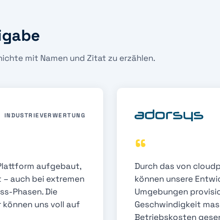
igabe
hichte mit Namen und Zitat zu erzählen.
INDUSTRIEVERWERTUNG
“
Plattform aufgebaut,
Durch das von cloudp
t – auch bei extremen
können unsere Entwi
ss-Phasen. Die
Umgebungen provision
 können uns voll auf
Geschwindigkeit mass
Betriebskosten gese