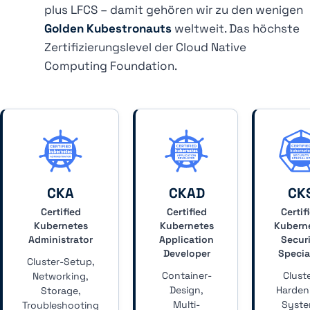
plus LFCS – damit gehören wir zu den wenigen
Golden Kubestronauts
weltweit. Das höchste
Zertifizierungslevel der Cloud Native
Computing Foundation.
CKA
CKAD
CK
Certified
Certified
Certif
Kubernetes
Kubernetes
Kubern
Administrator
Application
Secur
Developer
Specia
Cluster-Setup,
Container-
Clust
Networking,
Design,
Harden
Storage,
Multi-
Syste
Troubleshooting