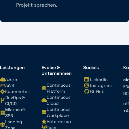
Projekt sprechen.
Leistungen
Evolve &
Socials
Ko
Unternehmen
Azure
LinkedIn
cl
Continuous
AWS
Instagram
Fü
Platform
Kubernetes
GitHub
90
Continuous
DevOps &
Cloud
CI/CD
of
Continuous
Microsoft
+4
Workplace
365
Referenzen
Landing
Team
Zone