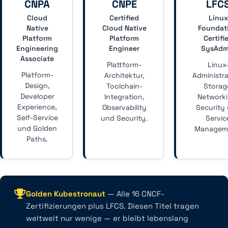
CNPA
CNPE
LFC
Cloud
Certified
Linux
Native
Cloud Native
Foundat
Platform
Platform
Certifi
Engineering
Engineer
SysAdm
Associate
Plattform-
Linux
Platform-
Architektur,
Administra
Design,
Toolchain-
Storag
Developer
Integration,
Networki
Experience,
Observability
Security
Self-Service
und Security.
Servic
und Golden
Managem
Paths.
Golden Kubestronaut
— Alle 16 CNCF-
Zertifizierungen plus LFCS. Diesen Titel tragen
weltweit nur wenige — er bleibt lebenslang