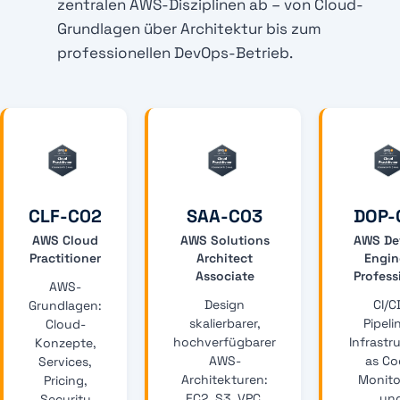
zentralen AWS-Disziplinen ab – von Cloud-
Grundlagen über Architektur bis zum
professionellen DevOps-Betrieb.
CLF-C02
SAA-C03
DOP-
AWS Cloud
AWS Solutions
AWS De
Practitioner
Architect
Engin
Associate
Profess
AWS-
Design
CI/C
Grundlagen:
skalierbarer,
Pipeli
Cloud-
hochverfügbarer
Infrastr
Konzepte,
AWS-
as Co
Services,
Architekturen:
Monito
Pricing,
EC2, S3, VPC,
un
Security