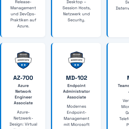
Release-
Desktop –
S
Management
Session Hosts,
Datenv
und DevOps-
Netzwerk und
Praktiken auf
Security.
Azure.
AZ-700
MD-102
Azure
Endpoint
Teams
Network
Administrator
Engineer
Associate
Ve
Associate
Modernes
Mic
Azure-
Endpoint-
G
Netzwerk-
Management
Telef
Design: Virtual
mit Microsoft
P