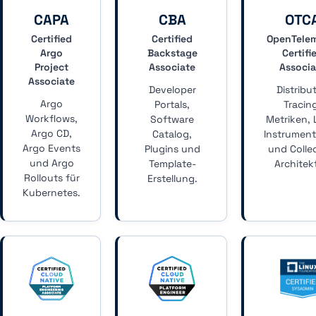
CAPA
CBA
OTC
Certified
Certified
OpenTele
Argo
Backstage
Certifi
Project
Associate
Associa
Associate
Developer
Distribu
Argo
Portals,
Tracin
Workflows,
Software
Metriken, 
Argo CD,
Catalog,
Instrument
Argo Events
Plugins und
und Colle
und Argo
Template-
Architek
Rollouts für
Erstellung.
Kubernetes.