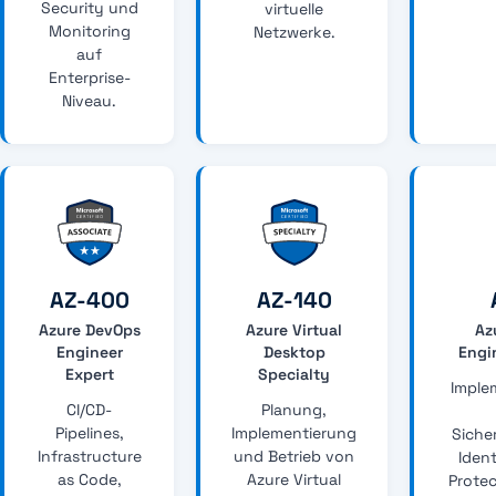
Security und
virtuelle
Monitoring
Netzwerke.
auf
Enterprise-
Niveau.
AZ-400
AZ-140
Azure DevOps
Azure Virtual
Az
Engineer
Desktop
Engi
Expert
Specialty
Imple
CI/CD-
Planung,
Pipelines,
Implementierung
Siche
Infrastructure
und Betrieb von
Iden
as Code,
Azure Virtual
Protec