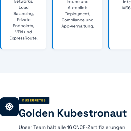
Networks,
Intune und
Inte
Load
Autopilot:
M36
Balancing,
Deployment,
Private
Compliance und
Endpoints,
App-Verwaltung.
VPN und
ExpressRoute.
KUBERNETES
Golden Kubestronaut
Unser Team hält alle 16 CNCF-Zertifizierungen