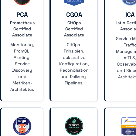
PCA
CGOA
ICA
Prometheus
GitOps
Istio Cert
Certified
Certified
Associa
Associate
Associate
Service M
Monitoring,
GitOps-
Traffi
PromQL,
Prinzipien,
Managem
Alerting,
deklarative
mTLS
Service
Konfiguration,
Observabi
Discovery
Reconciliation
und Side
und
und Delivery-
Architek
Metriken-
Pipelines.
Architektur.