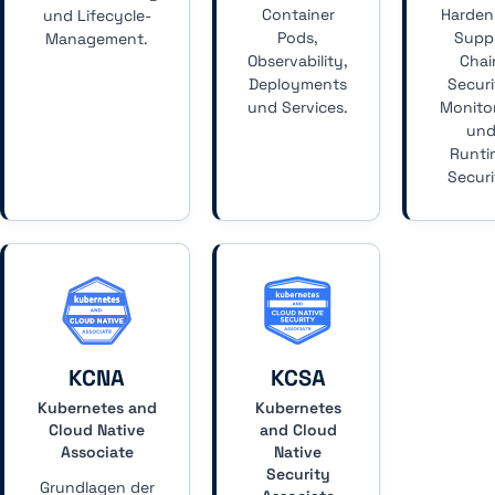
Container
Harden
und Lifecycle-
Pods,
Supp
Management.
Observability,
Chai
Deployments
Securi
und Services.
Monito
un
Runti
Securi
KCNA
KCSA
Kubernetes and
Kubernetes
Cloud Native
and Cloud
Associate
Native
Security
Grundlagen der