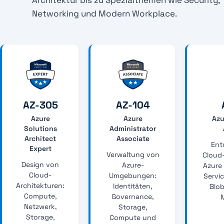
Architektur bis zu Spezialthemen wie Security,
Networking und Modern Workplace.
AZ-305
AZ-104
Azure
Azure
Azu
Solutions
Administrator
Architect
Associate
Ent
Expert
Verwaltung von
Cloud
Design von
Azure-
Azure
Cloud-
Umgebungen:
Servi
Architekturen:
Identitäten,
Blo
Compute,
Governance,
Netzwerk,
Storage,
Storage,
Compute und